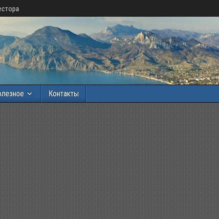
естора
олезное
Контакты