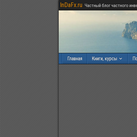
InDaFx.ru
Частный блог частного инв
Главная
Книги, курсы
П