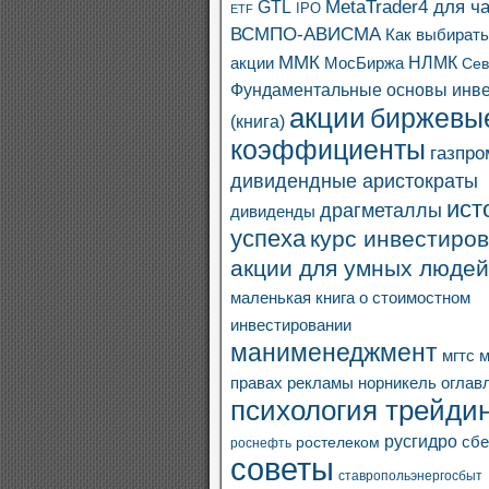
MetaTrader4 для ч
GTL
IPO
ETF
ВСМПО-АВИСМА
Как выбират
ММК
акции
МосБиржа
НЛМК
Сев
Фундаментальные основы инв
акции
биржевы
(книга)
коэффициенты
газпро
дивидендные аристократы
ист
драгметаллы
дивиденды
успеха
курс инвестиров
акции для умных людей
маленькая книга о стоимостном
инвестировании
манименеджмент
мгтс
м
правах рекламы
норникель
оглав
психология трейдин
русгидро
сбе
ростелеком
роснефть
советы
ставропольэнергосбыт