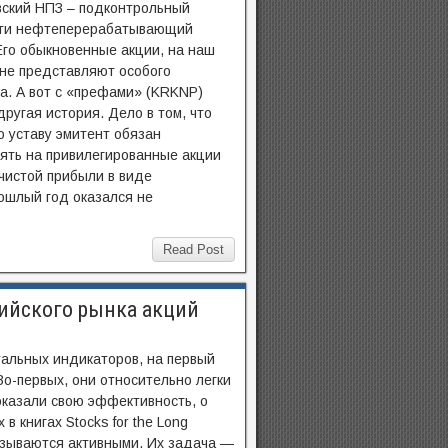
ский НПЗ – подконтрольный
ти нефтеперерабатывающий
Его обыкновенные акции, на наш
 не представляют особого
а. А вот с «префами» (KRKNP)
другая история. Дело в том, что
о уставу эмитент обязан
ять на привилегированные акции
чистой прибыли в виде
ошлый год оказался не
Read Post
ийского рынка акций
альных индикаторов, на первый
Во-первых, они относительно легки
доказали свою эффективность, о
 книгах Stocks for the Long
называются активными. Их задача —