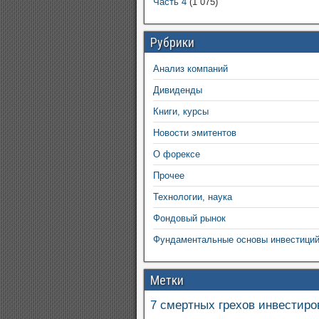
Часть 4
(1 075)
Рубрики
Анализ компаний
Дивиденды
Книги, курсы
Новости эмитентов
О форексе
Прочее
Технологии, наука
Фондовый рынок
Фундаментальные основы инвестици
Метки
7 смертных грехов инвестиро