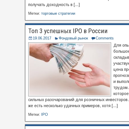
получать доходность в […]
Метки:
торговые стратегии
Топ 3 успешных IPO в России
19.06.2017
Фондовый рынок
Comments
Для опы
большое
складыв
участву
цена пр
прогноз
и выпол
трудом.
которое
сильных разочарований для розничных инвесторов.
же есть несколько удачных примеров, хотя […]
Метки:
IPO