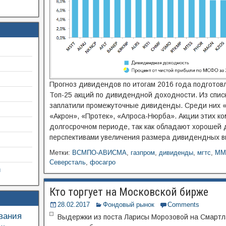
Прогноз дивидендов по итогам 2016 года подготов
Топ-25 акций по дивидендной доходности. Из списк
заплатили промежуточные дивиденды. Среди них «
«Акрон», «Протек», «Алроса-Нюрба». Акции этих к
долгосрочном периоде, так как обладают хорошей
перспективами увеличения размера дивидендных вы
Метки:
ВСМПО-АВИСМА
,
газпром
,
дивиденды
,
мгтс
,
ММ
Северсталь
,
фосагро
й
Кто торгует на Московской бирже
28.02.2017
Фондовый рынок
Comments
вания
Выдержки из поста Ларисы Морозовой на Смартла