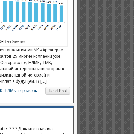
лен аналитиками УК «Арсагера».
а топ-25 многие компании уже
Северсталь», НЛМК, ТМК,
омпаний интересны инвесторам в
 дивидендной историей и
плат в будущем. В […]
К
,
НЛМК
,
норникель
,
Read Post
бе. * * * Давайте сначала