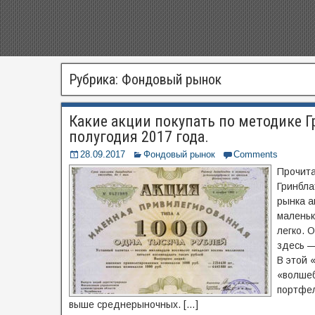
Рубрика: Фондовый рынок
Какие акции покупать по методике Г
полугодия 2017 года.
28.09.2017
Фондовый рынок
Comments
Прочита
Гринбла
рынка а
маленьк
легко. 
здесь —
В этой 
«волшеб
портфел
выше среднерыночных. […]