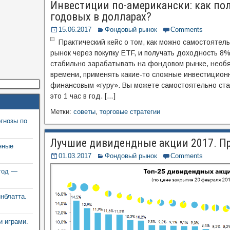
Инвестиции по-американски: как по
годовых в долларах?
15.06.2017
Фондовый рынок
Comments
Практический кейс о том, как можно самостоятел
рынок через покупку ETF, и получать доходность 8
стабильно зарабатывать на фондовом рынке, необя
времени, применять какие-то сложные инвестицион
финансовым «гуру». Вы можете самостоятельно ста
это 1 час в год. […]
Метки:
советы
,
торговые стратегии
гнозы по
Лучшие дивидендные акции 2017. П
нные
01.03.2017
Фондовый рынок
Comments
год —
инблатта.
и играми.