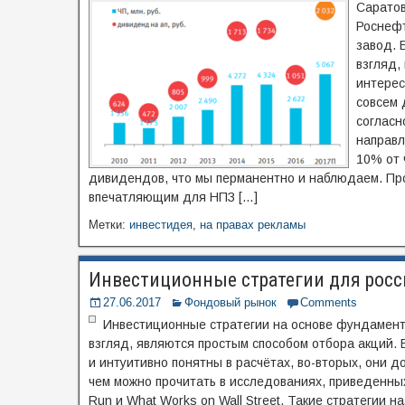
Саратов
Роснеф
завод. 
взгляд,
интерес
совсем 
согласн
направл
10% от 
дивидендов, что мы перманентно и наблюдаем. Пр
впечатляющим для НПЗ […]
Метки:
инвестидея
,
на правах рекламы
Инвестиционные стратегии для росс
27.06.2017
Фондовый рынок
Comments
Инвестиционные стратегии на основе фундамент
взгляд, являются простым способом отбора акций. 
и интуитивно понятны в расчётах, во-вторых, они 
чем можно прочитать в исследованиях, приведенных в
Run и What Works on Wall Street. Такие стратегии 