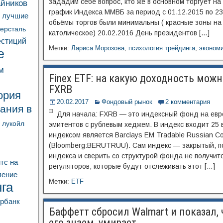
зададим себе вопрос, кто же в основном торгует на
айников
график Индекса ММВБ за период с 01.12.2015 по 23
ь лучшие
обьёмы торгов были минимальны ( красные зоны на 
ерсталь
католическое) 20.02.2016 День президентов […]
естиций
Метки:
Лариса Морозова
,
психология трейдинга
,
эконом
е
м
Finex ETF: на какую доходность мож
FXRB
ория
20.02.2017
Фондовый рынок
2 комментария
ания в
Для начала: FXRB — это индексный фонд на евр
лукойл
эмитентов с рублевым хеджем. В индекс входит 25 
индексом является Barclays EM Tradable Russian Co
(Bloomberg:BERUTRUU). Сам индекс — закрытый, по
индекса и сверить со структурой фонда не получитс
тс
на
регуляторов, которые будут отслеживать этот […]
ление
Метки:
ETF
га
рбанк
Баффетт сбросил Walmart и показал,
его знаем, умирает