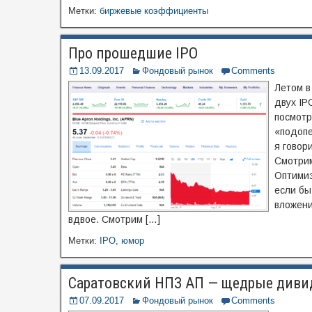
Метки:
биржевые коэффициенты
Про прошедшие IPO
13.09.2017
Фондовый рынок
Comments
Летом в
двух IPO
посмотр
«подопе
я говор
Смотрим
Оптимиз
если бы
вложени
вдвое. Смотрим […]
Метки:
IPO
,
юмор
Саратовский НПЗ АП — щедрые див
07.09.2017
Фондовый рынок
Comments