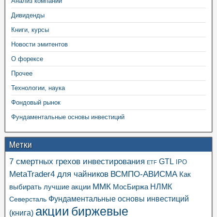
Анализ компаний
Дивиденды
Книги, курсы
Новости эмитентов
О форексе
Прочее
Технологии, наука
Фондовый рынок
Фундаментальные основы инвестиций
Метки
7 смертных грехов инвестирования
GTL
IPO
ETF
MetaTrader4 для чайников
ВСМПО-АВИСМА
Как
ММК
выбирать лучшие акции
МосБиржа
НЛМК
Фундаментальные основы инвестиций
Северсталь
акции
биржевые
(книга)