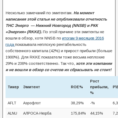
Несколько замечаний по эмитентам.
На момент
написания этой статьи не опубликовали отчетность
ТНС Энерго — Нижний Новгород (NNSB) и РКК
«Энергия» (RKKE).
По этой причине эти эмитенты не
вошли в обзор, хотя NNSB по
итогам 9 месяцев 2016
года
показывала неплохую рентабельность
собственного капитала (42%) и прирост прибыли (больше
1900%). Для RKKE показатели тоже весьма неплохие
29% и 238% соответственно. Так что,
хотя эти компании
и не вошли в обзор со счетов их сбрасывать не стоит!
Рост
Тикер
Эмитент
ROE%
прибыли,
P\
%
AFLT
Аэрофлот
38,29%
-%
6,
ALNU
АЛРОСА-Нюрба
175,84%
44,15%
7,