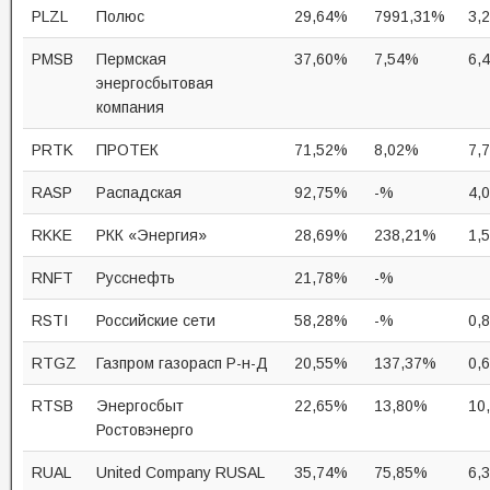
PLZL
Полюс
29,64%
7991,31%
3,
PMSB
Пермская
37,60%
7,54%
6,
энергосбытовая
компания
PRTK
ПРОТЕК
71,52%
8,02%
7,
RASP
Распадская
92,75%
-%
4,
RKKE
РКК «Энергия»
28,69%
238,21%
1,
RNFT
Русснефть
21,78%
-%
RSTI
Российские сети
58,28%
-%
0,
RTGZ
Газпром газорасп Р-н-Д
20,55%
137,37%
0,
RTSB
Энергосбыт
22,65%
13,80%
10
Ростовэнерго
RUAL
United Company RUSAL
35,74%
75,85%
6,