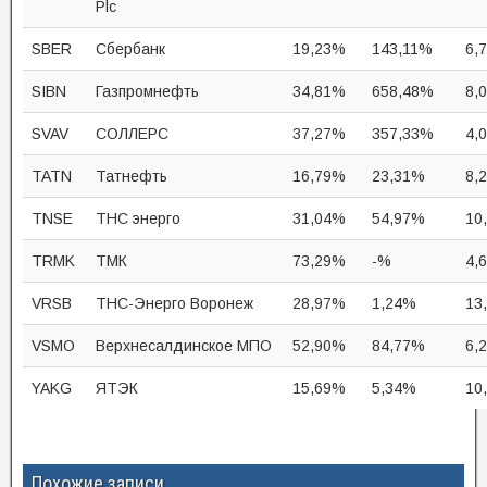
Plc
SBER
Сбербанк
19,23%
143,11%
6,7
SIBN
Газпромнефть
34,81%
658,48%
8,
SVAV
СОЛЛЕРС
37,27%
357,33%
4,
TATN
Татнефть
16,79%
23,31%
8,
TNSE
ТНС энерго
31,04%
54,97%
10
TRMK
ТМК
73,29%
-%
4,
VRSB
ТНС-Энерго Воронеж
28,97%
1,24%
13
VSMO
Верхнесалдинское МПО
52,90%
84,77%
6,
YAKG
ЯТЭК
15,69%
5,34%
10
Похожие записи