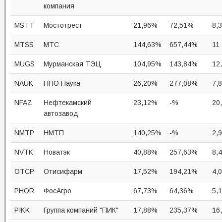
компания
MSTT
Мостотрест
21,96%
72,51%
8,
MTSS
МТС
144,63%
657,44%
11
MUGS
Мурманская ТЭЦ
104,95%
143,84%
12
NAUK
НПО Наука
26,20%
277,08%
7,
NFAZ
Нефтекамский
23,12%
-%
20
автозавод
NMTP
НМТП
140,25%
-%
2,
NVTK
Новатэк
40,88%
257,63%
8,4
OTCP
Отисифарм
17,52%
194,21%
4,
PHOR
ФосАгро
67,73%
64,36%
5,
PIKK
Группа компаний "ПИК"
17,88%
235,37%
16