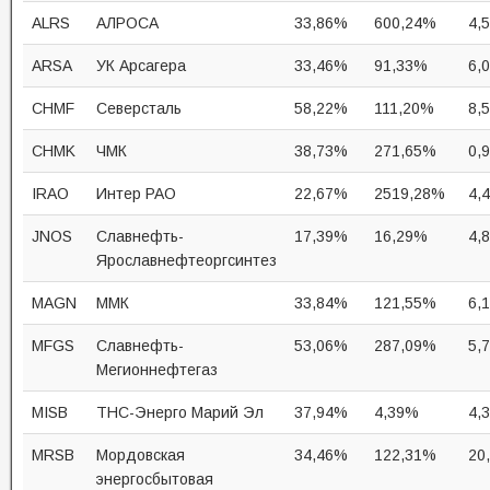
ALRS
АЛРОСА
33,86%
600,24%
4,
ARSA
УК Арсагера
33,46%
91,33%
6,
CHMF
Северсталь
58,22%
111,20%
8,
CHMK
ЧМК
38,73%
271,65%
0,
IRAO
Интер РАО
22,67%
2519,28%
4,
JNOS
Славнефть-
17,39%
16,29%
4,
Ярославнефтеоргсинтез
MAGN
ММК
33,84%
121,55%
6,
MFGS
Славнефть-
53,06%
287,09%
5,
Мегионнефтегаз
MISB
ТНС-Энерго Марий Эл
37,94%
4,39%
4,
MRSB
Мордовская
34,46%
122,31%
20
энергосбытовая