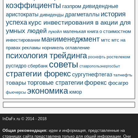
коэффициенты
газпром
дивидендные
история
аристократы
драгметаллы
дивиденды
успеха
курс инвестирования в акции для
умных людей
маленькая книга о стоимостном
лукойл
манименеджмент
инвестировании
мгтс
мтс
на
правах рекламы
норникель
оглавление
психология трейдинга
ростелеком
роснефть
советы
русгидро
сбербанк
ставропольэнергосбыт
стратегии форекс
сургутнефтегаз
татнефть
торговые стратегии
форекс
товары
фосагро
экономика
юмор
фьючерсы
InDaFx.ru © 2014 - 2018
Общая рекомендация:
идеи и информация, представленные на
страницах сайта представлена только для общей информации. Они