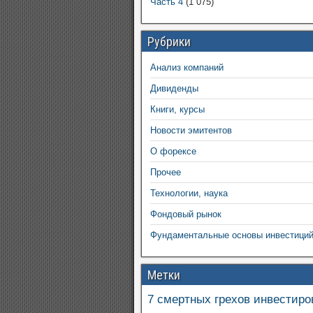
Часть 4
(1 075)
Рубрики
Анализ компаний
Дивиденды
Книги, курсы
Новости эмитентов
О форексе
Прочее
Технологии, наука
Фондовый рынок
Фундаментальные основы инвестици
Метки
7 смертных грехов инвестиро