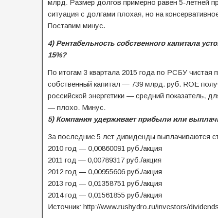
млрд. Размер долгов примерно равен 5-летней пр
ситуация с долгами плохая, но на консервативно
Поставим минус.
4) Рентабельность собственного капитала усто
15%?
По итогам 3 квартала 2015 года по РСБУ чистая 
собственный капитал — 739 млрд. руб. ROE полу
российской энергетики — средний показатель, дл
— плохо. Минус.
5) Компания удерживает прибыли или выплач
За последние 5 лет дивиденды выплачиваются с
2010 год — 0,00860091 руб./акция
2011 год — 0,00789317 руб./акция
2012 год — 0,00955606 руб./акция
2013 год — 0,01358751 руб./акция
2014 год — 0,01561855 руб./акция
Источник: http://www.rushydro.ru/investors/dividends