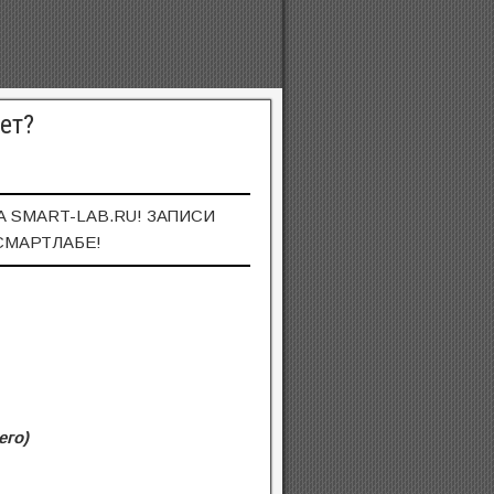
ет?
А SMART-LAB.RU! ЗАПИСИ
СМАРТЛАБЕ!
его)