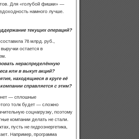
тов. Для «голубой фишки» —
ивдоходность намного лучше.
поддержание текущих операций?
составила 78 млрд. руб.,
выручки остается в
ем.
ировать нераспределённую
еса или в выкуп акций?
тия, находящиеся в круге её
компании справляется с этим?
 нет — сплошные
 этого толк будет — сложно
начительную соцнагрузку, поэтому
тные компании делать не стали.
тах, пусть не гидроэнергетика,
тает. Например, программа