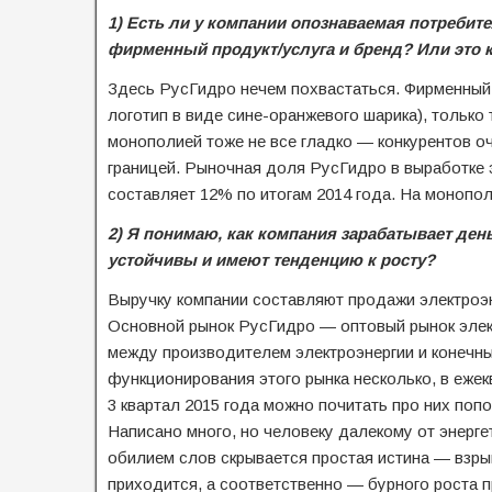
1) Есть ли у компании опознаваемая потребит
фирменный продукт/услуга и бренд? Или это 
Здесь РусГидро нечем похвастаться. Фирменный
логотип в виде сине-оранжевого шарика), только 
монополией тоже не все гладко — конкурентов оче
границей. Рыночная доля РусГидро в выработке 
составляет 12% по итогам 2014 года. На монопо
2) Я понимаю, как компания зарабатывает де
устойчивы и имеют тенденцию к росту?
Выручку компании составляют продажи электроэн
Основной рынок РусГидро — оптовый рынок элек
между производителем электроэнергии и конечн
функционирования этого рынка несколько, в еже
3 квартал 2015 года можно почитать про них попод
Написано много, но человеку далекому от энергет
обилием слов скрывается простая истина — взры
приходится, а соответственно — бурного роста п