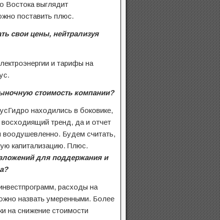
о Востока выглядит
жно поставить плюс.
ть свои цены, нейтрализуя
электроэнергии и тарифы на
ус.
рыночную стоимость компании?
РусГидро находились в боковике,
 восходиящий тренд, да и отчет
л воодушевленно. Будем считать,
ую капитализацию. Плюс.
овложений для поддержания и
а?
инвестпрограмм, расходы на
ожно назвать умеренными. Более
аки на снижение стоимости