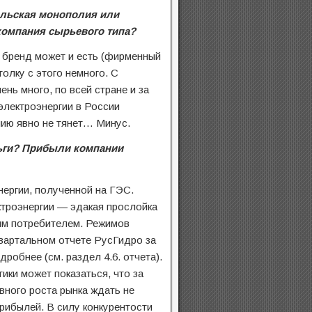
ельская монополия или
компания сырьевого типа?
 бренд может и есть (фирменный
толку с этого немного. С
нь много, по всей стране и за
электроэнергии в России
лию явно не тянет… Минус.
ньги? Прибыли компании
ергии, полученной на ГЭС.
троэнергии — эдакая прослойка
ым потребителем. Режимов
квартальном отчете РусГидро за
робнее (см. раздел 4.6. отчета).
ики может показаться, что за
вного роста рынка ждать не
рибылей. В силу конкурентости