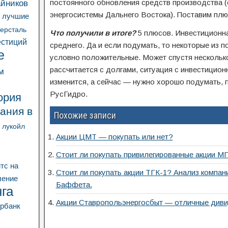
айников
постоянного обновления средств производства (с
энергосистемы Дальнего Востока). Поставим плю
ь лучшие
ерсталь
Что получили в итоге?
5 плюсов. Инвестиционна
естиций
среднего. Да и если подумать, то некоторые из
е
условно положительные. Может спустя несколько
рассчитается с долгами, ситуация с инвестицио
м
изменится, а сейчас — нужно хорошо подумать, 
РусГидро.
ория
ания в
Похожие записи
лукойл
Акции ЦМТ — покупать или нет?
Стоит ли покупать привилегированные акции М
тс
на
Стоит ли покупать акции ТГК-1? Анализ компан
ление
Баффета.
га
Акции Ставропольэнергосбыт — отличные див
рбанк