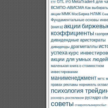
MetaTrader4 для ч
GTL
IPO
ETF
ВСМПО-АВИСМА
Как выбират
ММК
акции
МосБиржа
НЛМК
Сев
Фундаментальные основы инв
акции
биржевы
(книга)
коэффициенты
газпро
дивидендные аристократы
ист
драгметаллы
дивиденды
успеха
курс инвестиров
акции для умных людей
маленькая книга о стоимостном
инвестировании
манименеджмент
мгтс
м
правах рекламы
норникель
оглав
психология трейдин
русгидро
сбе
ростелеком
роснефть
советы
ставропольэнергосбыт