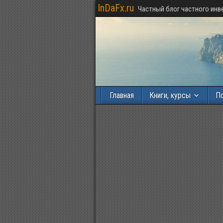
InDaFx.ru
Частный блог частного инв
Главная
Книги, курсы
П