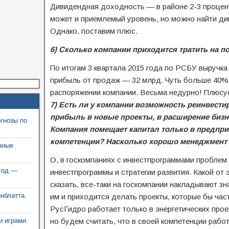
Дивидендная доходность — в районе 2-3 процен
может и приемлемый уровень, но можно найти д
Однако, поставим плюс.
6) Сколько компании приходится тратить на 
По итогам 3 квартала 2015 года по РСБУ выручка 
прибыль от продаж — 32 млрд. Чуть больше 40% 
распоряжении компании. Весьма недурно! Плюсу
7) Есть ли у компании возможность реинвест
прибыль в новые проекты, в расширение бизн
гнозы по
Компания помещает капитал только в предприя
компетенции? Насколько хорошо менеджмент 
нные
О, в госкомпаниях с инвестпрограммами проблем
год —
инвестпрограммы и стратегии развития. Какой от
сказать, все-таки на госкомпании накладывают з
инблатта.
им и приходится делать проекты, которые бы час
РусГидро работает только в энергетических проек
и играми.
но будем считать, что в своей компетенции рабо