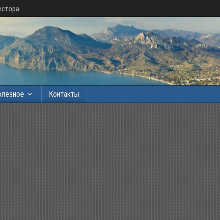
естора
олезное
Контакты