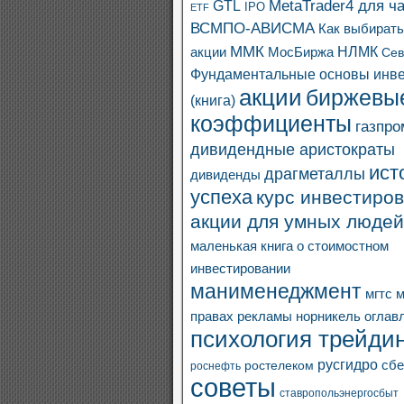
MetaTrader4 для ч
GTL
IPO
ETF
ВСМПО-АВИСМА
Как выбират
ММК
акции
МосБиржа
НЛМК
Сев
Фундаментальные основы инв
акции
биржевы
(книга)
коэффициенты
газпро
дивидендные аристократы
ист
драгметаллы
дивиденды
успеха
курс инвестиров
акции для умных людей
маленькая книга о стоимостном
инвестировании
манименеджмент
мгтс
м
правах рекламы
норникель
оглав
психология трейдин
русгидро
сбе
ростелеком
роснефть
советы
ставропольэнергосбыт