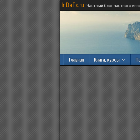
InDaFx.ru
Частный блог частного инв
Главная
Книги, курсы
П