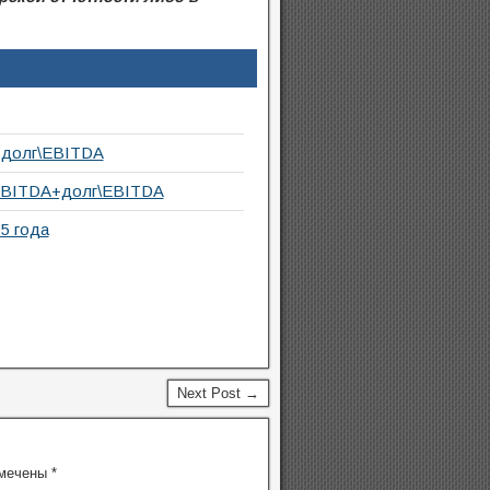
+долг\EBITDA
\EBITDA+долг\EBITDA
5 года
Next Post →
омечены
*