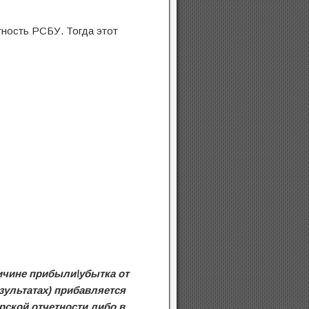
тность РСБУ. Тогда этот
ичине прибыли\убытка от
зультатах) прибавляется
рской отчетности либо в