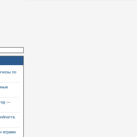
гнозы по
нные
год —
инблатта.
и играми.