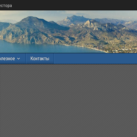
естора
олезное
Контакты