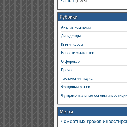
Часть 4
(1 075)
Рубрики
Анализ компаний
Дивиденды
Книги, курсы
Новости эмитентов
О форексе
Прочее
Технологии, наука
Фондовый рынок
Фундаментальные основы инвестици
Метки
7 смертных грехов инвестиро