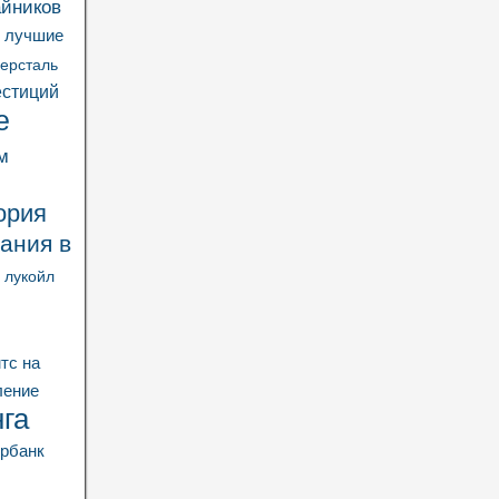
айников
ь лучшие
ерсталь
естиций
е
м
ория
ания в
лукойл
тс
на
ление
га
рбанк