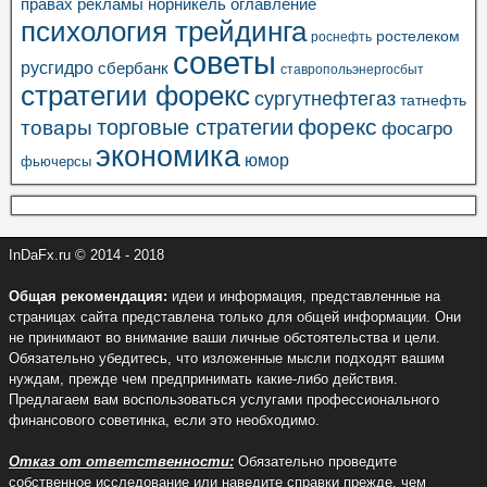
правах рекламы
норникель
оглавление
психология трейдинга
ростелеком
роснефть
советы
русгидро
сбербанк
ставропольэнергосбыт
стратегии форекс
сургутнефтегаз
татнефть
торговые стратегии
форекс
товары
фосагро
экономика
юмор
фьючерсы
InDaFx.ru © 2014 - 2018
Общая рекомендация:
идеи и информация, представленные на
страницах сайта представлена только для общей информации. Они
не принимают во внимание ваши личные обстоятельства и цели.
Обязательно убедитесь, что изложенные мысли подходят вашим
нуждам, прежде чем предпринимать какие-либо действия.
Предлагаем вам воспользоваться услугами профессионального
финансового советинка, если это необходимо.
Отказ от ответственности:
Обязательно проведите
собственное исследование или наведите справки прежде, чем