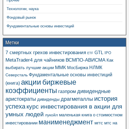
Прочее
Технологии, наука
Фондовый рынок
Фундаментальные основы инвестиций
Метки
7 смертных грехов инвестирования
GTL
IPO
ETF
MetaTrader4 для чайников
ВСМПО-АВИСМА
Как
ММК
выбирать лучшие акции
МосБиржа
НЛМК
Фундаментальные основы инвестиций
Северсталь
акции
биржевые
(книга)
коэффициенты
газпром
дивидендные
история
аристократы
драгметаллы
дивиденды
успеха
курс инвестирования в акции для
умных людей
маленькая книга о стоимостном
лукойл
манименеджмент
инвестировании
мгтс
мтс
на