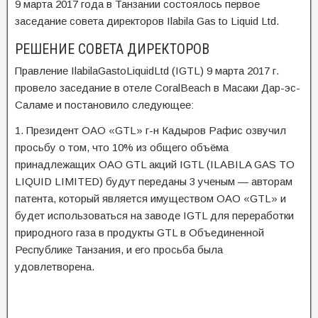
9 марта 2017 года в Танзании состоялось первое
заседание совета директоров Ilabila Gas to Liquid Ltd.
РЕШЕНИЕ СОВЕТА ДИРЕКТОРОВ
Правление IlabilaGastoLiquidLtd (IGTL) 9 марта 2017 г.
провело заседание в отеле CoralBeach в Масаки Дар-эс-
Саламе и постановило следующее:
1. Президент ОАО «GTL» г-н Кадыров Рафиc озвучил
просьбу о том, что 10% из общего объёма
принадлежащих ОАО GTL акций IGTL (ILABILA GAS TO
LIQUID LIMITED) будут переданы 3 ученым — авторам
патента, который является имуществом ОАО «GTL» и
будет использоваться на заводе IGTL для переработки
природного газа в продукты GTL в Объединенной
Республике Танзания, и его просьба была
удовлетворена.